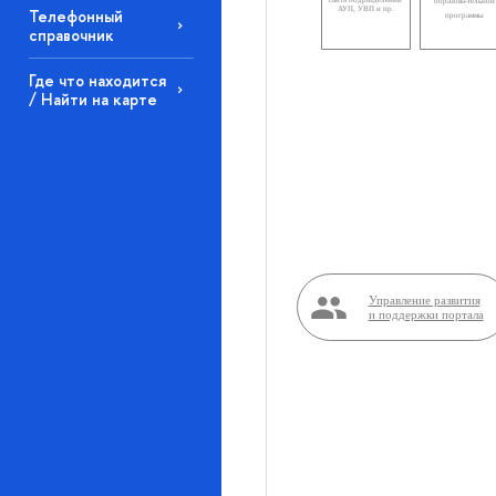
образова-тельной
АУП, УВП и пр.
Телефонный
программы
справочник
Где что находится
/ Найти на карте
Управление развития
и поддержки портала