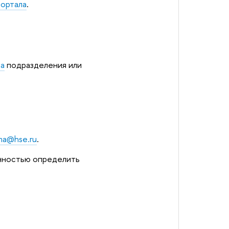
портала
.
та
подразделения или
ma@hse.ru
.
нностью определить