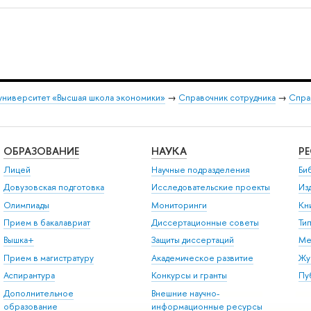
университет «Высшая школа экономики»
→
Справочник сотрудника
→
Спра
ОБРАЗОВАНИЕ
НАУКА
Р
Лицей
Научные подразделения
Би
Довузовская подготовка
Исследовательские проекты
Из
Олимпиады
Мониторинги
Кн
Прием в бакалавриат
Диссертационные советы
Ти
Вышка+
Защиты диссертаций
Ме
Прием в магистратуру
Академическое развитие
Жу
Аспирантура
Конкурсы и гранты
Пу
Дополнительное
Внешние научно-
образование
информационные ресурсы