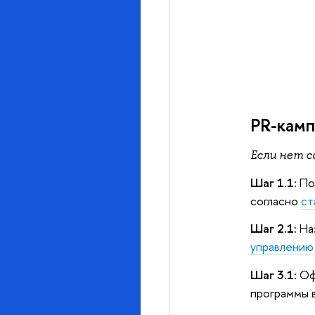
PR-камп
Если нет 
Шаг 1.1:
Под
согласно
ст
Шаг 2.1:
Наз
управлению
Шаг 3.1:
Офо
программы 