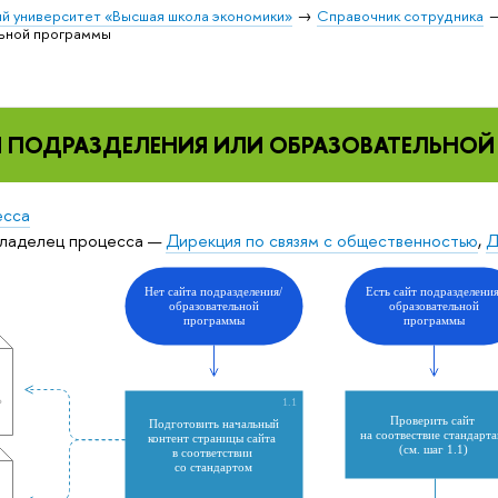
й университет «Высшая школа экономики»
Справочник сотрудника
ьной программы
 ПОДРАЗДЕЛЕНИЯ ИЛИ ОБРАЗОВАТЕЛЬНО
есса
ладелец процесса —
Дирекция по связям с общественностью
,
Д
Нет сайта подразделения/
Есть сайт подразделения
образовательной
образовательной
программы
программы
1.1
о
Проверить сайт
Подготовить начальный
на соотвествие стандарт
контент страницы сайта
(см. шаг 1.1)
в соответствии
со стандартом