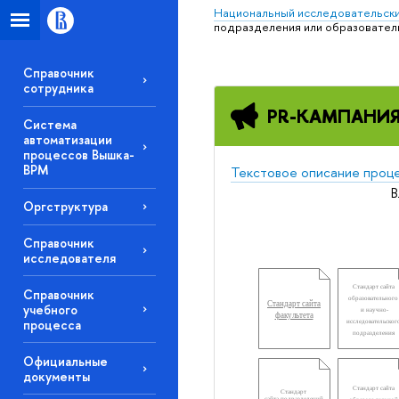
Национальный исследовательски
подразделения или образовател
Справочник
сотрудника
PR-КАМПАНИЯ
Система
автоматизации
процессов Вышка-
BPM
Текстовое описание проц
В
Оргструктура
Справочник
исследователя
Стандарт сайта
Справочник
образовательного
Стандарт сайта
учебного
и научно-
факультета
процесса
исследовательског
подразделения
Официальные
документы
Стандарт сайта
Стандарт
сайта п
одразделений