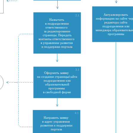
Актуализировать
2.1
информацию на сайте чер
Назначить
редактора сайта
в подразделении
подразделения или
ответственного
менеджера образовательн
за редактирование
программы
страницы. Передать
контакты ответственного
в управление развития
и поддержки портала
3.1
Оформить заявку
на создание страницы/сайта
подразделения или
образовательной
программы
в свободной форме
4.1
Направить заявку
в адрес управления
развития и поддержки
портала