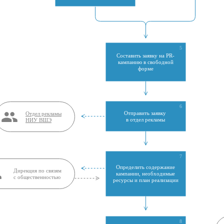
5
Составить заявку на PR-
кампанию в свободной
форме
6
Отправить заявку
Отдел рекламы
в отдел рекламы
НИУ ВШЭ
7
Определить содержание
Дирекция по связям
кампании, необходимые
с общественностью
ресурсы и план реализации
8