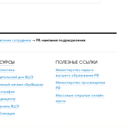
вочник сотрудника
→
PR-кампания подразделения
ЕСУРСЫ
ПОЛЕЗНЫЕ ССЫЛКИ
блиотека
Министерство науки и
высшего образования РФ
дательский дом ВШЭ
Министерство просвещения
ижный магазин «БукВышка»
РФ
пография
Массовые открытые онлайн-
диацентр
курсы
рналы ВШЭ
бликации