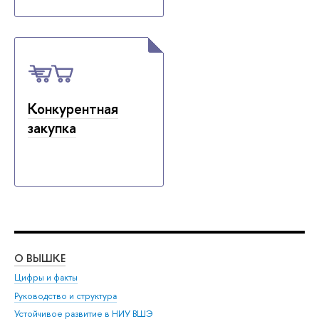
Конкурентная
закупка
О ВЫШКЕ
ОБ
Цифры и факты
Ли
Руководство и структура
Дов
Устойчивое развитие в НИУ ВШЭ
Ол